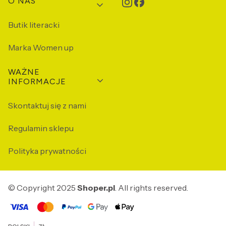
Linki w stopce
O NAS
Butik literacki
Marka Women up
WAŻNE
INFORMACJE
Skontaktuj się z nami
Regulamin sklepu
Polityka prywatności
© Copyright 2025
Shoper.pl
. All rights reserved.