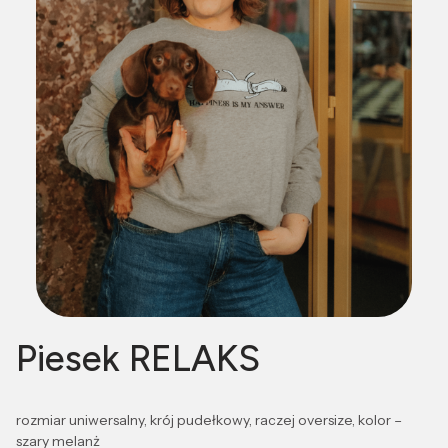
Piesek RELAKS
rozmiar uniwersalny, krój pudełkowy, raczej oversize, kolor –
szary melanż