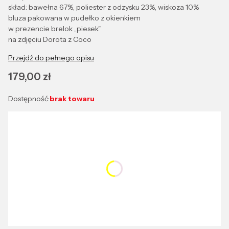
skład: bawełna 67%, poliester z odzysku 23%, wiskoza 10%
bluza pakowana w pudełko z okienkiem
w prezencie brelok „piesek"
na zdjęciu Dorota z Coco
Przejdź do pełnego opisu
Cena
179,00 zł
Dostępność:
brak towaru
Wybierz wariant produktu:
Poszczególne warianty mogą różnić się ceną
*
Kolor ubrań
Pokaż wszystkie kolory
*
Rozmiar
Wybierz