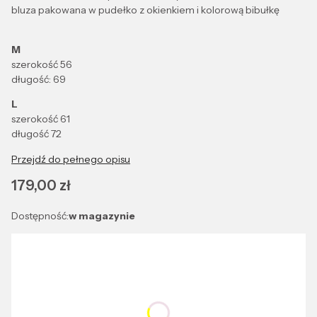
bluza pakowana w pudełko z okienkiem i kolorową bibułkę
M
szerokość 56
długość: 69
L
szerokość 61
długość 72
Przejdź do pełnego opisu
Cena
179,00 zł
Dostępność:
w magazynie
Wybierz wariant produktu:
Poszczególne warianty mogą różnić się ceną
*
Kolor ubrań