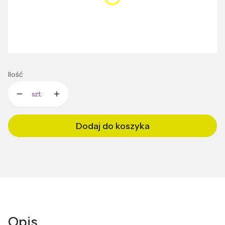
Pokaż wszystkie kolory
*
Rozmiar
Wybierz
Ilość
szt.
Dodaj do koszyka
Opis