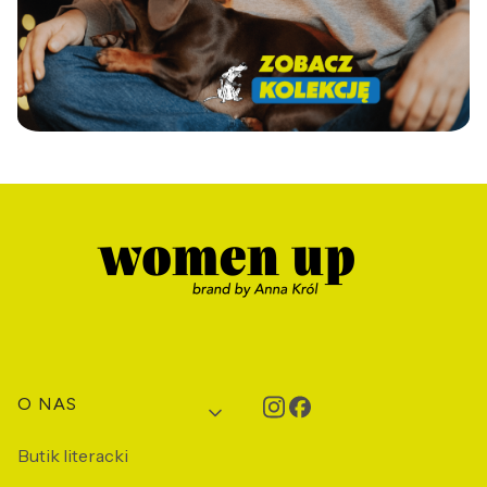
Linki w stopce
O NAS
Butik literacki